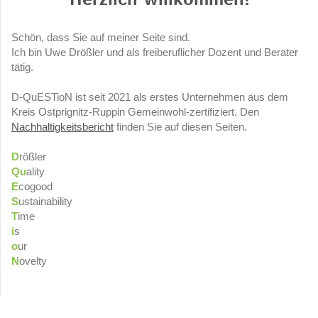
Herzlich willkommen!
Schön, dass Sie auf meiner Seite sind.
Ich bin
Uwe
Drößler
und als freiberuflicher Dozent und Berater
tätig.
D-QuESTioN ist seit 2021 als erstes Unternehmen aus dem
Kreis Ostprignitz-Ruppin Gemeinwohl-zertifiziert. Den
Nachhaltigkeitsbericht
finden Sie auf diesen Seiten.
D
rößler
Qu
ality
E
cogood
S
ustainability
T
ime
i
s
o
ur
N
ovelty